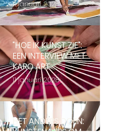
11 januari 2028
"HOE IK KUNST ZIE":
EEN INTERVIEW MET
KARO ART
11 januari 2028
HET ANDERS DOEN:
KUNSTENAARS OM