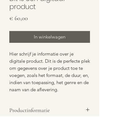
product
Prijs
€ 60,00
In winkelwagen
Hier schrijf je informatie over je
digitale product. Dit is de perfecte plek
om gegevens over je product toe te
voegen, zoals het formaat, de duur, en,
indien van toepassing, het genre en de
naam van de aflevering.
Productinformatie
Plaats hier informatie over je digitale
Algemene voorwaarden
product. Dit is de perfecte plek om
gegevens over je product toe te