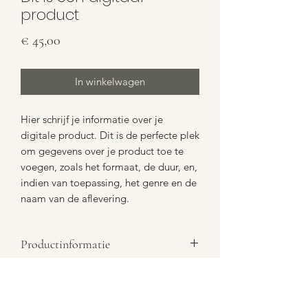
product
Prijs
€ 45,00
In winkelwagen
Hier schrijf je informatie over je
digitale product. Dit is de perfecte plek
om gegevens over je product toe te
voegen, zoals het formaat, de duur, en,
indien van toepassing, het genre en de
naam van de aflevering.
Productinformatie
Plaats hier informatie over je digitale
Algemene voorwaarden
product. Dit is de perfecte plek om
gegevens over je product toe te